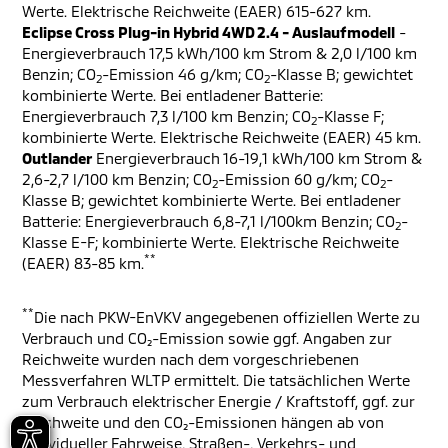
Werte. Elektrische Reichweite (EAER) 615-627 km.
Eclipse Cross Plug-in Hybrid 4WD 2.4 - Auslaufmodell
-
Energieverbrauch 17,5 kWh/100 km Strom & 2,0 l/100 km
Benzin; CO
-Emission 46 g/km; CO
-Klasse B; gewichtet
2
2
kombinierte Werte. Bei entladener Batterie:
Energieverbrauch 7,3 l/100 km Benzin; CO
-Klasse F;
2
kombinierte Werte. Elektrische Reichweite (EAER) 45 km.
Outlander
Energieverbrauch 16-19,1 kWh/100 km Strom &
2,6-2,7 l/100 km Benzin; CO
-Emission 60 g/km; CO
-
2
2
Klasse B; gewichtet kombinierte Werte. Bei entladener
Batterie: Energieverbrauch 6,8-7,1 l/100km Benzin; CO
-
2
Klasse E-F; kombinierte Werte. Elektrische Reichweite
**
(EAER) 83-85 km.
**
Die nach PKW-EnVKV angegebenen offiziellen Werte zu
Verbrauch und CO₂-Emission sowie ggf. Angaben zur
Reichweite wurden nach dem vorgeschriebenen
Messverfahren WLTP ermittelt. Die tatsächlichen Werte
zum Verbrauch elektrischer Energie / Kraftstoff, ggf. zur
Reichweite und den CO₂-Emissionen hängen ab von
individueller Fahrweise, Straßen-, Verkehrs- und