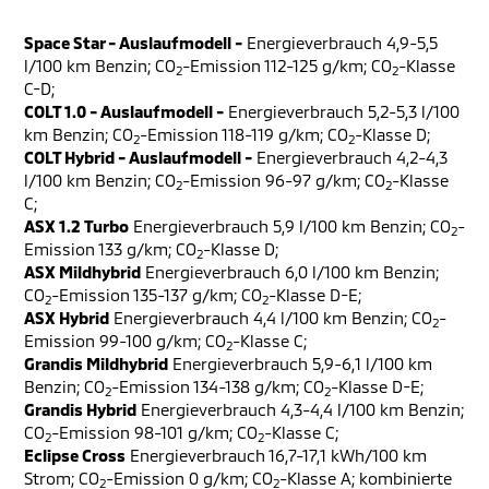
Space Star - Auslaufmodell -
Energieverbrauch 4,9-5,5
l/100 km Benzin; CO
-Emission 112-125 g/km; CO
-Klasse
2
2
C-D;
COLT 1.0 - Auslaufmodell -
Energieverbrauch 5,2-5,3 l/100
km Benzin; CO
-Emission 118-119 g/km; CO
-Klasse D;
2
2
COLT Hybrid - Auslaufmodell -
Energieverbrauch 4,2-4,3
l/100 km Benzin; CO
-Emission 96-97 g/km; CO
-Klasse
2
2
C;
ASX 1.2 Turbo
Energieverbrauch 5,9 l/100 km Benzin; CO
-
2
Emission 133 g/km; CO
-Klasse D;
2
ASX Mildhybrid
Energieverbrauch 6,0 l/100 km Benzin;
CO
-Emission 135-137 g/km; CO
-Klasse D-E;
2
2
ASX Hybrid
Energieverbrauch 4,4 l/100 km Benzin; CO
-
2
Emission 99-100 g/km; CO
-Klasse C;
2
Grandis Mildhybrid
Energieverbrauch 5,9-6,1 l/100 km
Benzin; CO
-Emission 134-138 g/km; CO
-Klasse D-E;
2
2
Grandis Hybrid
Energieverbrauch 4,3-4,4 l/100 km Benzin;
CO
-Emission 98-101 g/km; CO
-Klasse C;
2
2
Eclipse Cross
Energieverbrauch 16,7-17,1 kWh/100 km
Strom; CO
-Emission 0 g/km; CO
-Klasse A; kombinierte
2
2